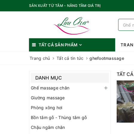
SẢN XUẤT TỪ TÂM - NÂNG TẦM GIÁ TRỊ
TẤT CẢ SẢN PHẨM
TRAN
Trang chủ
Tất cả tin tức
ghefootmassage
TẤT CẢ
DANH MỤC
Ghế massage chân
Giường massage
Phòng xông hơi
Bồn tắm gỗ - Thùng tắm gỗ
Chậu ngâm chân