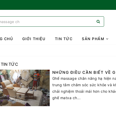
G CHỦ
GIỚI THIỆU
TIN TỨC
SẢN PHẨM
 TIN TỨC
NHỮNG ĐIỀU CẦN BIẾT VỀ 
Ghế massage chân nâng hạ hiện n
trung tâm chăm sóc sức khỏe và khu
chải nghiệm thoải mái hơn cho kh
ghế matxa ch...