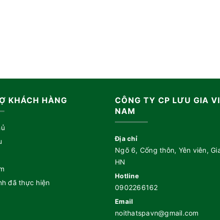
Ợ KHÁCH HÀNG
CÔNG TY CP LƯU GIA V
NAM
hủ
Địa chỉ
u
Ngõ 6, Cống thôn, Yên viên, Gi
HN
ẩm
Hotline
nh đã thực hiện
0902266162
Email
noithatspavn@gmail.com