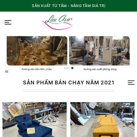
SẢN XUẤT TỪ TÂM - NÂNG TẦM GIÁ TRỊ
SẢN PHẨM BÁN CHẠY NĂM 2021