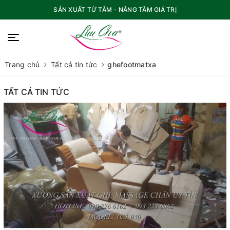
SẢN XUẤT TỪ TÂM - NÂNG TẦM GIÁ TRỊ
Trang chủ
Tất cả tin tức
ghefootmatxa
TẤT CẢ TIN TỨC