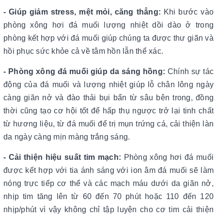
- Giúp giảm stress, mệt mỏi, căng thẳng:
Khi bước vào
phòng xông hơi đá muối lượng nhiệt dồi dào ở trong
phòng kết hợp với đá muối giúp chúng ta được thư giãn và
hồi phục sức khỏe cả về tâm hồn lẫn thể xác.
- Phòng xông đá muối giúp da sáng hồng:
Chính sự tác
động của đá muối và lượng nhiệt giúp lỗ chân lông ngày
càng giãn nở và đào thải bụi bẩn từ sâu bên trong, đồng
thời cũng tạo cơ hội tốt để hấp thụ ngược trở lại tinh chất
từ hương liệu, từ đá muối để trị mụn trứng cá, cải thiện làn
da ngày càng mịn màng trắng sáng.
- Cải thiện hiệu suất tim mạch:
Phòng xông hơi đá muối
được kết hợp với tia ánh sáng với ion âm đá muối sẽ làm
nóng trực tiếp cơ thể và các mạch máu dưới da giãn nở,
nhịp tim tăng lên từ 60 đến 70 phút hoặc 110 đến 120
nhịp/phút vì vậy không chỉ tập luyện cho cơ tim cải thiện